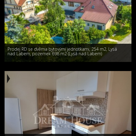
Prodej RD se dvěma bytovými jednotkami, 254 m2, Lysá
nad Labem, pozemek 698 m2 (Lysá nad Labem)