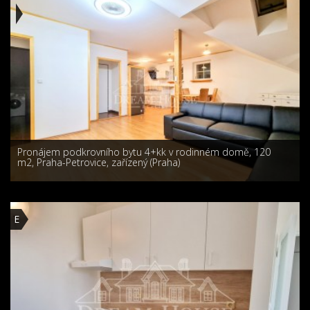
Pronájem podkrovního bytu 4+kk v rodinném domě, 120
m2, Praha-Petrovice, zařízený (Praha)
E