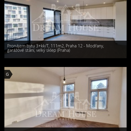
Pronájem bytu 3+kk/T, 111m2, Praha 12 - Modřany,
garážové stání, velký sklep (Praha)
G