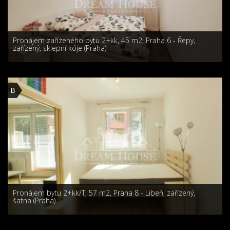
Pronájem zařízeného bytu 2+kk, 45 m2, Praha 6 - Řepy,
zařízený, sklepní kóje (Praha)
B
Pronájem bytu 2+kk/T, 57 m2, Praha 8 - Libeň, zařízený,
šatna (Praha)