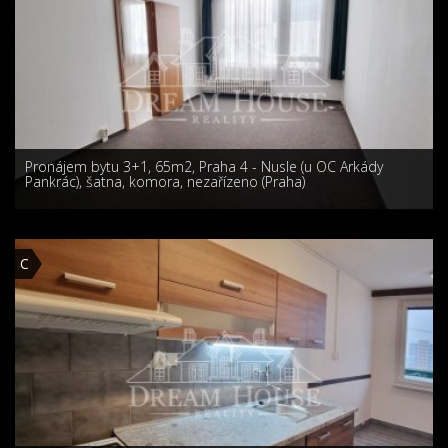
Pronájem bytu 3+1, 65m2, Praha 4 - Nusle (u OC Arkády
Pankrác), šatna, komora, nezařízeno (Praha)
C