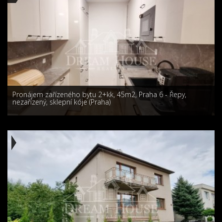
Pronájem zařízeného bytu 2+kk, 45m2, Praha 6 - Řepy,
nezařízený, sklepní kóje (Praha)