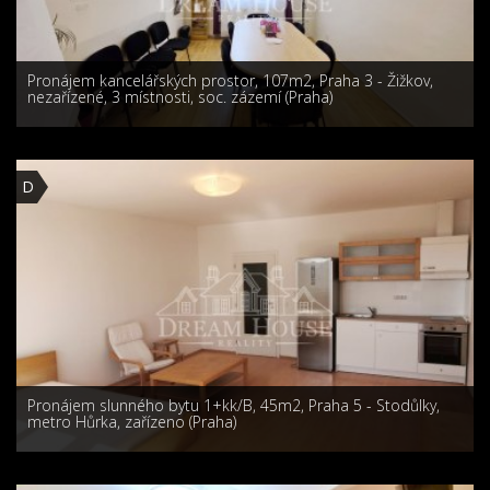
Pronájem kancelářských prostor, 107m2, Praha 3 - Žižkov,
nezařízené, 3 místnosti, soc. zázemí (Praha)
D
Pronájem slunného bytu 1+kk/B, 45m2, Praha 5 - Stodůlky,
metro Hůrka, zařízeno (Praha)