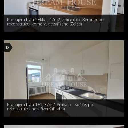
Pronájem bytu 2+kk/L, 47m2, Zdice (okr. Beroun), po
rekonstrukci, komora, nezařízeno (Zdice)
D
Pronájem bytu 1+1, 37m2, Praha 5 - Košíře, po
rekonstrukci, nezařízený (Praha)