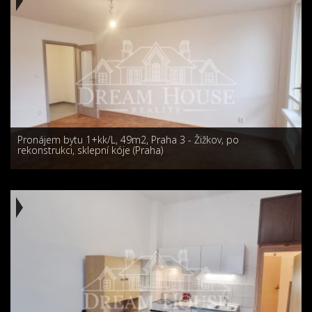
Pronájem bytu 1+kk/L, 49m2, Praha 3 - Žižkov, po
rekonstrukci, sklepní kóje (Praha)