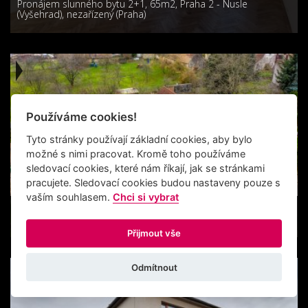
Pronájem slunného bytu 2+1, 65m2, Praha 2 - Nusle
(Vyšehrad), nezařízený (Praha)
Používáme cookies!
Tyto stránky používají základní cookies, aby bylo
možné s nimi pracovat. Kromě toho používáme
sledovací cookies, které nám říkají, jak se stránkami
pracujete. Sledovací cookies budou nastaveny pouze s
vaším souhlasem.
Chci si vybrat
Prodej rodinného domu 4+1, 160 m2, Ronov nad
Doubravou, garáž, zahrada (Ronov nad Doubravou)
Přijmout vše
Odmítnout