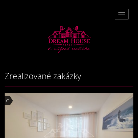
Toggle
navigati
Zrealizované zakázky
C