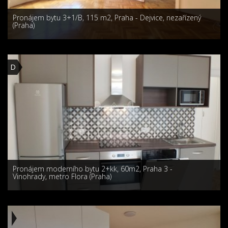
Pronájem bytu 3+1/B, 115 m2, Praha - Dejvice, nezařízený
(Praha)
D
Pronájem moderního bytu 2+kk, 60m2, Praha 3 -
Vinohrady, metro Flora (Praha)