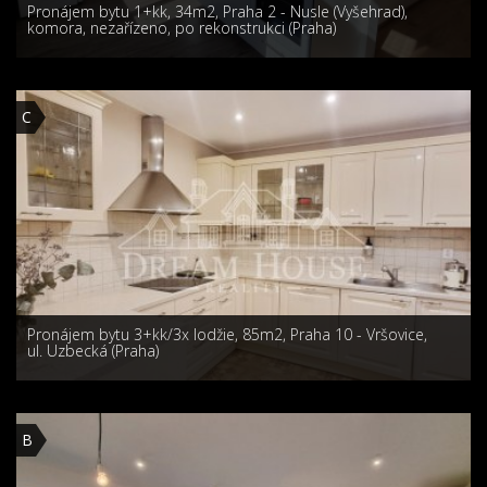
Pronájem bytu 1+kk, 34m2, Praha 2 - Nusle (Vyšehrad),
komora, nezařízeno, po rekonstrukci (Praha)
C
Pronájem bytu 3+kk/3x lodžie, 85m2, Praha 10 - Vršovice,
ul. Uzbecká (Praha)
B