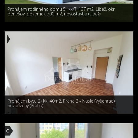
Pronájem rodinného domu 5+kk/T, 137 m2, Libež, okr.
Benešov, pozemek 700 m2, novostavba (Libež)
Pronájem bytu 2+kk, 40m2, Praha 2 - Nusle (Vyšehrad),
nezařízený (Praha)
C