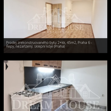
Prodej zrekonstruovaného bytu 2+kk, 45m2, Praha 6 -
Řepy, nezařízený, sklepní kóje (Praha)