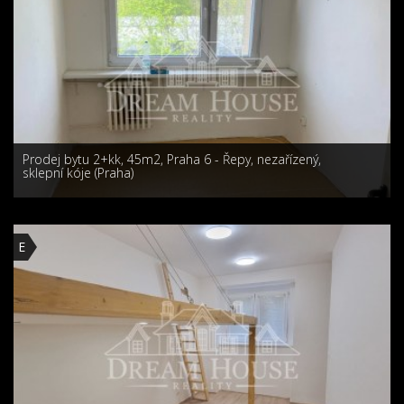
Prodej bytu 2+kk, 45m2, Praha 6 - Řepy, nezařízený,
sklepní kóje (Praha)
E