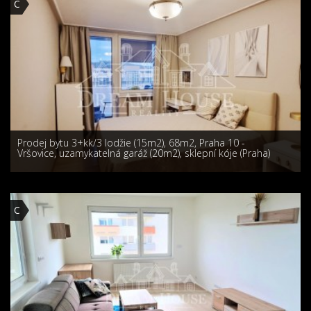
C
Prodej bytu 3+kk/3 lodžie (15m2), 68m2, Praha 10 -
Vršovice, uzamykatelná garáž (20m2), sklepní kóje (Praha)
C