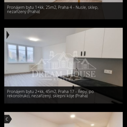
Pronájem bytu 1+kk, 25m2, Praha 4 - Nusle, sklep,
nezařízený (Praha)
Pronájem bytu 2+kk, 45m2, Praha 17 - Řepy, po
rekonstrukci, nezařízený, sklepní kóje (Praha)
C