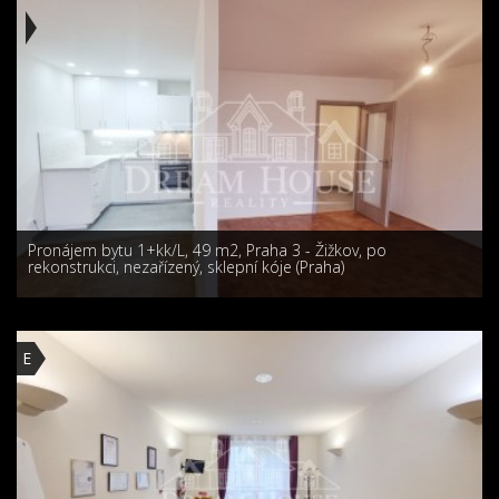
Pronájem bytu 1+kk/L, 49 m2, Praha 3 - Žižkov, po
rekonstrukci, nezařízený, sklepní kóje (Praha)
E