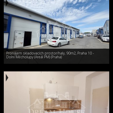
Pronájem skladovacích prostor/haly, 90m2, Praha 10 -
Dolní Měcholupy (Areál PM) (Praha)